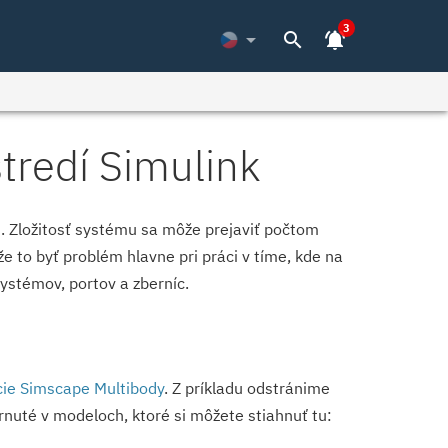
3
arrow_drop_down
search
notifications_active
tredí Simulink
Zložitosť systému sa môže prejaviť počtom
e to byť problém hlavne pri práci v tíme, kde na
ystémov, portov a zberníc.
cie Simscape Multibody
. Z príkladu odstránime
rnuté v modeloch, ktoré si môžete stiahnuť tu: