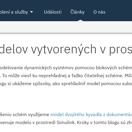
arrow_drop_down
olení a služby
Události
Články
O nás
elov vytvorených v pros
modelovanie dynamických systémov pomocou blokových schém. 
. To môže viesť ku neprehľadnej a ťažko čitateľnej schéme. Môž
logu si ukážeme spôsoby, ako sprehľadniť model pomocou subs
dušeniu schém využijeme
model dvojitého kyvadla z dokumentá
 venuje modelu v prostredí Simulink. Kroky v tomto blogu sú zh