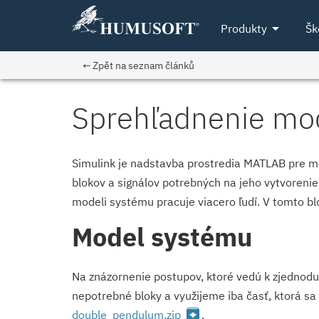
arrow_drop_down
Produkty
Šk
← Zpět na seznam článků
Sprehľadnenie mod
Simulink je nadstavba prostredia MATLAB pre 
blokov a signálov potrebných na jeho vytvorenie
modeli systému pracuje viacero ľudí. V tomto b
Model systému
Na znázornenie postupov, ktoré vedú k zjedno
nepotrebné bloky a využijeme iba časť, ktorá sa
archive
double_pendulum­.zip
.