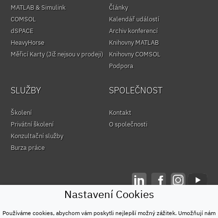
MATLAB & Simulink
Články
COMSOL
Kalendář událostí
dSPACE
Archiv konferencí
HeavyHorse
Knihovny MATLAB
Měřicí Karty (Již nejsou v prodeji)
Knihovny COMSOL
Podpora
SLUŽBY
SPOLEČNOST
Školení
Kontakt
Privátní školení
O společnosti
Konzultační služby
Burza práce
Nastavení Cookies
© HUMUSOFT 1991 - 2026
Ochrana osobních údajů
Používáme cookies, abychom vám poskytli nejlepší možný zážitek. Umožňují nám