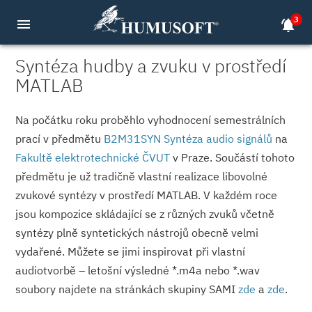
3
menu
notifications_active
Syntéza hudby a zvuku v prostředí
MATLAB
Na počátku roku proběhlo vyhodnocení semestrálních
prací v předmětu
B2M31SYN Syntéza audio signálů
na
Fakultě elektrotechnické ČVUT
v Praze. Součástí tohoto
předmětu je už tradičně vlastní realizace libovolné
zvukové syntézy v prostředí MATLAB. V každém roce
jsou kompozice skládající se z různých zvuků včetně
syntézy plně syntetických nástrojů obecně velmi
vydařené. Můžete se jimi inspirovat při vlastní
audiotvorbě – letošní výsledné *.m4a nebo *.wav
soubory najdete na stránkách skupiny SAMI
zde
a
zde
.