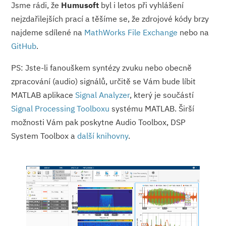
Jsme rádi, že
Humusoft
byl i letos při vyhlášení
nejzdařilejších prací a těšíme se, že zdrojové kódy brzy
najdeme sdílené na
MathWorks File Exchange
nebo na
GitHub
.
PS: Jste-li fanouškem syntézy zvuku nebo obecně
zpracování (audio) signálů, určitě se Vám bude líbit
MATLAB aplikace
Signal Analyzer
, který je součástí
Signal Processing Toolboxu
systému MATLAB. Širší
možnosti Vám pak poskytne Audio Toolbox, DSP
System Toolbox a
další knihovny
.