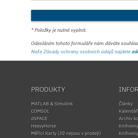
*
Položky je nutné vyplnit.
Odesláním tohoto formuláře nám dáváte souhlas s
Naše Zásady ochrany osobních údajů najdete
zd
PRODUKTY
INFO
MATLAB & Simulink
Články
COMSOL
Kalendář
dSPACE
Archiv k
HeavyHorse
Knihovn
Měřicí Karty (Již nejsou v prodeji)
Knihovn