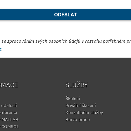
e zpracováním svých osobních údajů v rozsahu potřebném pro v
e
.
RMACE
SLUŽBY
Školení
 událostí
Privátní školení
onferencí
Konzultační služby
y MATLAB
Burza práce
y COMSOL