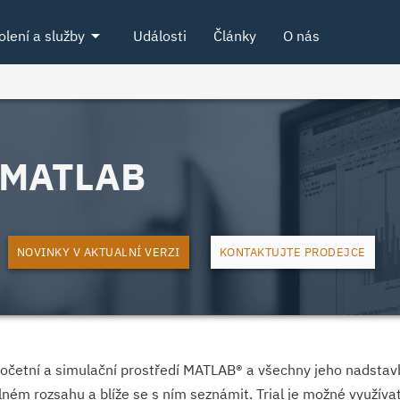
arrow_drop_down
olení a služby
Události
Články
O nás
e MATLAB
NOVINKY V AKTUALNÍ VERZI
KONTAKTUJTE PRODEJCE
očetní a simulační prostředí MATLAB® a všechny jeho nadsta
 plném rozsahu a blíže se s ním seznámit. Trial je možné využí