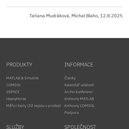
Tatiana Mudráková, Michal Blaho, 12.8.2025
PRODUKTY
INFORMACE
MATLAB & Simulink
Články
COMSOL
Kalendář událostí
dSPACE
Archiv konferencí
HeavyHorse
Knihovny MATLAB
Měřicí Karty (Již nejsou v prodeji)
Knihovny COMSOL
Podpora
SLUŽBY
SPOLEČNOST