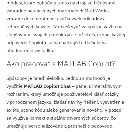
modely, ktoré poháňajú tento nástroj, sú trénované
výhradne na oficiálnych materiáloch MathWorks –
vrátane dokumentácie, ukážkových príkladov a
referenčných knižníc. Zároveň využíva spätnú väzbu na
zlepšovanie svojich produktov a služieb. Na konci každej
odpovede Copilota sa nachádzajú tri tlačidlá na
ohodnotenie výsledku.
Ako pracovať s MATLAB Copilot?
Spôsobov je hneď niekoľko. Jednou s možností je
využitie
MATLAB Copilot Chat
– panel s interaktívnym
rozhraním, ktorý umožňuje používateľovi klásť otázky
v prirodzenom jazyku, žiadať návrhy riešení, vysvetlenia
existujúceho kódu alebo generovanie nového. V pozadí
sa využíva kontext aktuálne otvorených súborov, čo
umožňuje personalizované a presnejšie odpovede.