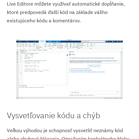
Live Editore môžete využívať automatické dopĺňanie,
ktoré predpovedá ďalší kód na základe vášho
existujúceho kódu a komentárov.
Vysvetľovanie kódu a chýb
Veľkou výhodou je schopnosť vysvetliť neznámy kód
alebo chybové hlásenie. Označením konkrétneho bloku