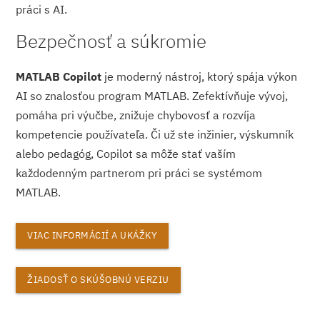
práci s AI.
Bezpečnosť a súkromie
MATLAB Copilot
je moderný nástroj, ktorý spája výkon
AI so znalosťou program MATLAB. Zefektívňuje vývoj,
pomáha pri výučbe, znižuje chybovosť a rozvíja
kompetencie používateľa. Či už ste inžinier, výskumník
alebo pedagóg, Copilot sa môže stať vaším
každodenným partnerom pri práci se systémom
MATLAB.
VIAC INFORMÁCIÍ A UKÁŽKY
ŽIADOSŤ O SKÚŠOBNÚ VERZIU