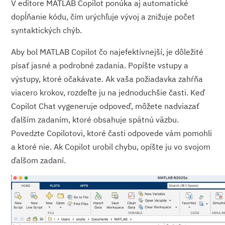
V editore MATLAB Copilot ponúka aj automatické
dopĺňanie kódu, čím urýchľuje vývoj a znižuje počet
syntaktických chýb.
Aby bol MATLAB Copilot čo najefektívnejší, je dôležité
písať jasné a podrobné zadania. Popíšte vstupy a
výstupy, ktoré očakávate. Ak vaša požiadavka zahŕňa
viacero krokov, rozdeľte ju na jednoduchšie časti. Keď
Copilot Chat vygeneruje odpoveď, môžete nadviazať
ďalším zadaním, ktoré obsahuje spätnú väzbu.
Povedzte Copilotovi, ktoré časti odpovede vám pomohli
a ktoré nie. Ak Copilot urobil chybu, opíšte ju vo svojom
ďalšom zadaní.