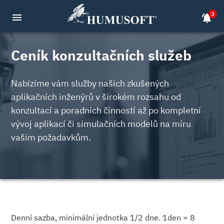
3
menu
notifications_active
Ceník konzultačních služeb
Nabízíme vám služby našich zkušených
aplikačních inženýrů v širokém rozsahu od
konzultací a poradních činností až po kompletní
vývoj aplikací či simulačních modelů na míru
vašim požadavkům.
Denní sazba, minimální jednotka 1/2 dne. 1den = 8