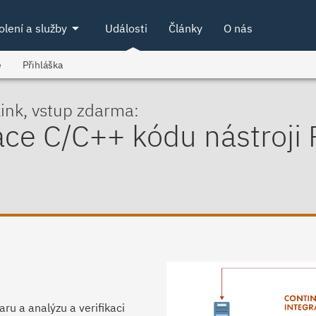
arrow_drop_down
olení a služby
Události
Články
O nás
e
Přihláška
ink, vstup zdarma:
kace C/C++ kódu nástroji
ru a analýzu a verifikaci