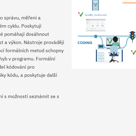
ro správu, měření a
ém cyklu. Poskytují
teré pomáhají dosáhnout
t a výkon. Nástroje provádějí
mocí formálních metod schopny
chyb v programu. Formální
del kódování pro
ky kódu, a poskytuje další
ní s možností seznámit se s