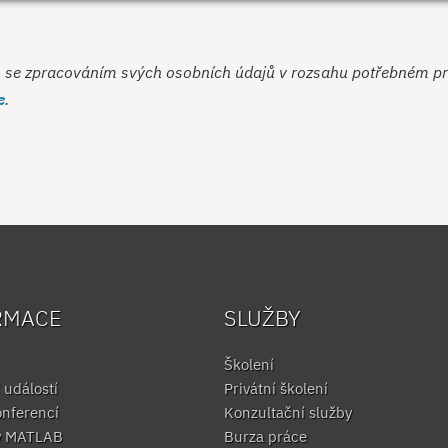
e zpracováním svých osobních údajů v rozsahu potřebném pro v
e
.
RMACE
SLUŽBY
Školení
 událostí
Privátní školení
onferencí
Konzultační služby
y MATLAB
Burza práce