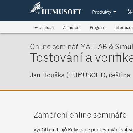
arrow_drop_down
Produkty
Šk
← Události
Zaměření
Program
Informac
Online seminář MATLAB & Simul
Testování a verifi
Jan Houška (HUMUSOFT), čeština
Zaměření online semináře
Využití nástrojů Polyspace pro testování softwa