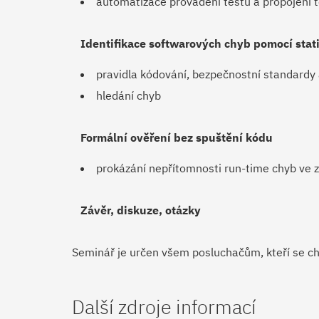
automatizace provádění testů a propojení 
Identifikace softwarových chyb pomocí stat
pravidla kódování, bezpečnostní standardy
hledání chyb
Formální ověření bez spuštění kódu
prokázání nepřítomnosti run-time chyb ve 
Závěr, diskuze, otázky
Seminář je určen všem posluchačům, kteří se cht
Další zdroje informací