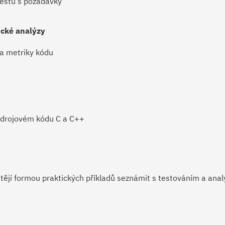
testů s požadavky
ické analýzy
 a metriky kódu
zdrojovém kódu C a C++
ějí formou praktických příkladů seznámit s testováním a anal