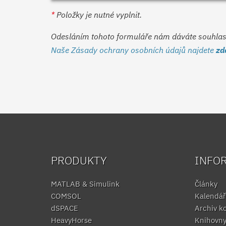
*
Položky je nutné vyplnit.
Odesláním tohoto formuláře nám dáváte souhlas s
Naše Zásady ochrany osobních údajů najdete
zd
PRODUKTY
INFO
MATLAB & Simulink
Články
COMSOL
Kalendář
dSPACE
Archiv k
HeavyHorse
Knihovn