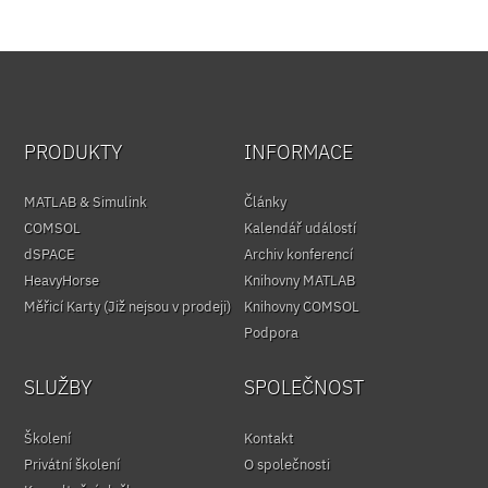
PRODUKTY
INFORMACE
MATLAB & Simulink
Články
COMSOL
Kalendář událostí
dSPACE
Archiv konferencí
HeavyHorse
Knihovny MATLAB
Měřicí Karty (Již nejsou v prodeji)
Knihovny COMSOL
Podpora
SLUŽBY
SPOLEČNOST
Školení
Kontakt
Privátní školení
O společnosti