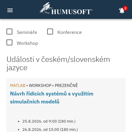
3
menu
notifications_active
MATLAB, COMSOL, dSPACE semináře 
Semináře
Konference
Workshop
Události v českém/slovenském
jazyce
MATLAB
• WORKSHOP • PREZENČNĚ
Návrh řídicích systémů s využitím
simulačních modelů
25.8.2026, od 9:00 (180 min.)
26.8.2026, od 15:00 (180 min.)