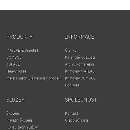
PRODUKTY
INFORMACE
MATLAB & Simulink
Články
COMSOL
Kalendář událostí
dSPACE
Archiv konferencí
HeavyHorse
Knihovny MATLAB
Měřicí Karty (Již nejsou v prodeji)
Knihovny COMSOL
Podpora
SLUŽBY
SPOLEČNOST
Školení
Kontakt
Privátní školení
O společnosti
Konzultační služby