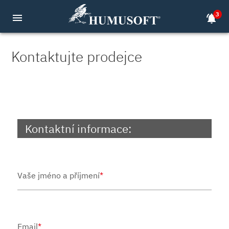
3
menu
notifications_active
Kontaktujte prodejce
Kontaktní informace:
Vaše jméno a příjmení
*
Email
*