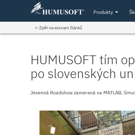
arrow_drop_down
Produkty
Šk
← Zpět na seznam článků
HUMUSOFT tím opä
po slovenských uni
Jesenná Roadshow zameraná na MATLAB, Simulin