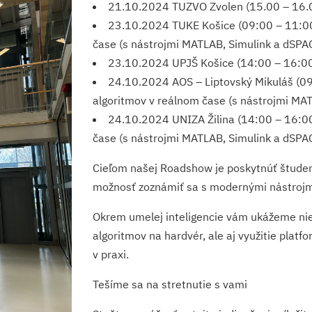
21.10.2024 TUZVO Zvolen (15.00 – 16.00
23.10.2024 TUKE Košice (09:00 – 11:00)
čase (s nástrojmi MATLAB, Simulink a dSPA
23.10.2024 UPJŠ Košice (14:00 – 16:00)
24.10.2024 AOS – Liptovský Mikuláš (09:
algoritmov v reálnom čase (s nástrojmi MA
24.10.2024 UNIZA Žilina (14:00 – 16:00
čase (s nástrojmi MATLAB, Simulink a dSPA
Cieľom našej Roadshow je poskytnúť študen
možnosť zoznámiť sa s modernými nástrojm
Okrem umelej inteligencie vám ukážeme nie
algoritmov na hardvér, ale aj využitie pla
v praxi.
Tešíme sa na stretnutie s vami