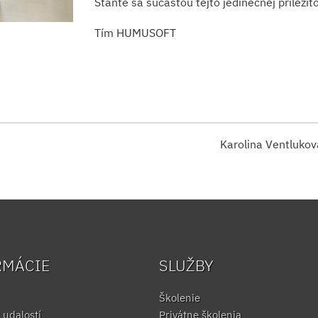
Staňte sa súčasťou tejto jedinečnej príležito
Tím HUMUSOFT
Karolina Ventluko
RMÁCIE
SLUŽBY
Školenie
 udalostí
Privátne školenia