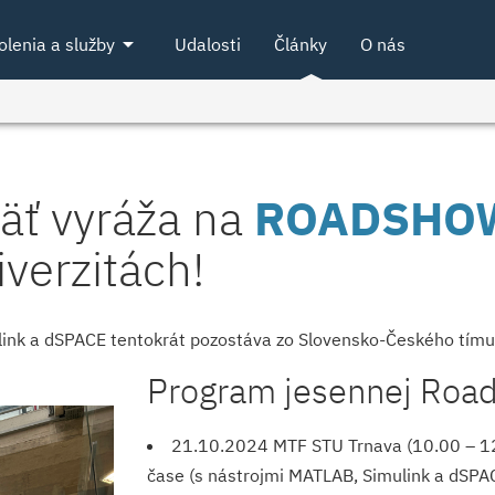
arrow_drop_down
olenia a služby
Udalosti
Články
O nás
ť vyráža na
ROADSHO
verzitách!
k a dSPACE tentokrát pozostáva zo Slovensko-Českého tímu a
Program jesennej Road
21.10.2024 MTF STU Trnava (10.00 – 12.
čase (s nástrojmi MATLAB, Simulink a dSPA