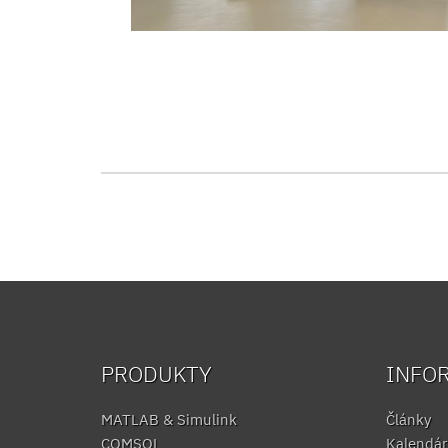
PRODUKTY
INFO
MATLAB & Simulink
Články
COMSOL
Kalendár