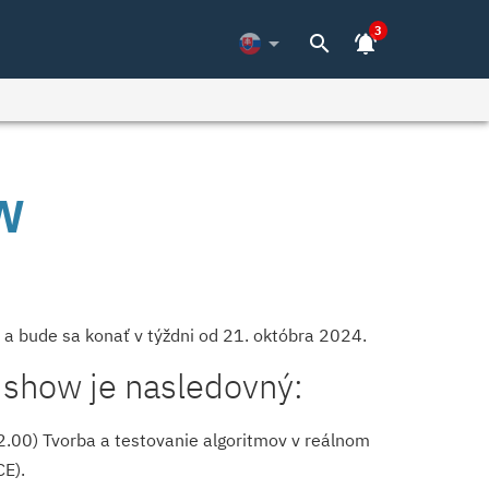
3
arrow_drop_down
search
notifications_active
W
 bude sa konať v týždni od 21. októbra 2024.
show je nasledovný:
00) Tvorba a testovanie algoritmov v reálnom
CE).