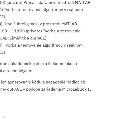
) (private) Práca s dátami v prostredí MATLAB
 Tvorba a testovanie algoritmov v reálnom
CE).
 Umelá inteligencia v prostredí MATLAB
00 – 11:00) (private) Tvorba a testovanie
TLAB, Simulink a dSPACE)
) Tvorba a testovanie algoritmov v reálnom
CE)
tom, akademickej obci a širšiemu okoliu
i a technológiami.
len generovanie kódu a nasadenie riadiacich
tformy dSPACE v podobe zariadenia MicroLabBox II