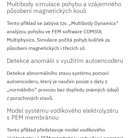
Multibody simulace pohybu a vzájemného
působení magnetických koulí
Tento příklad se zabývá tzv. „Multibody Dynamics“
analýzou pohybu ve FEM software COMSOL
Multiphysics. Simulace počítá pohyb kuliček za
působení magnetických i třecích sil.
Detekce anomálií s využitím autoencoderu
Detekce abnormálního stavu systému pomocí
autoencoderu, který je naučen pouze s daty z
„normálního“ provozu bez dopředu známých údajů
z poruchových sta­vů.
Model systému vodíkového elektrolyzéru
s PEM membránou
Tento příklad představuje model vodíkového
elektrolyzéru s PEM membránou vytvořený s pomocí