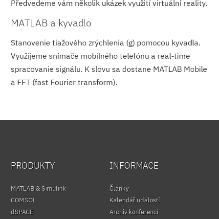
Předvedeme vám několik ukázek využití virtuální reality.
MATLAB a kyvadlo
Stanovenie tiažového zrýchlenia (g) pomocou kyvadla.
Využijeme snímače mobilného telefónu a real-time
spracovanie signálu. K slovu sa dostane MATLAB Mobile
a FFT (fast Fourier transform).
PRODUKTY
INFORMACE
MATLAB & Simulink
Články
COMSOL
Kalendář událostí
dSPACE
Archiv konferencí