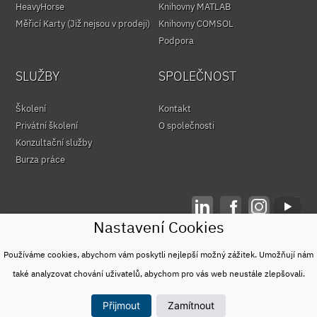
HeavyHorse
Knihovny MATLAB
Měřicí Karty (Již nejsou v prodeji)
Knihovny COMSOL
Podpora
SLUŽBY
SPOLEČNOST
Školení
Kontakt
Privátní školení
O společnosti
Konzultační služby
Burza práce
Nastavení Cookies
© HUMUSOFT 1991 - 2026
Ochrana osobních údajů
Používáme cookies, abychom vám poskytli nejlepší možný zážitek. Umožňují nám
&
také analyzovat chování uživatelů, abychom pro vás web neustále zlepšovali.
Podmínky užívání
Přijmout
Zamítnout