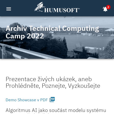
3
menu
notifications_active
Archiv Technical Computing
Camp 2022
Prezentace živých ukázek, aneb
Prohlédněte, Poznejte, Vyzkoušejte
picture_as_pdf
Demo Showcase v PDF
Algoritmus AI jako součást modelu systému