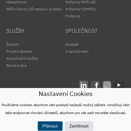
HeavyHorse
Knihovny MATLAB
Měřicí Karty (Již nejsou v prodeji)
Knihovny COMSOL
Podpora
SLUŽBY
SPOLEČNOST
Školení
Kontakt
Privátní školení
O společnosti
Konzultační služby
Burza práce
Nastavení Cookies
© HUMUSOFT 1991 - 2026
Ochrana osobních údajů
Používáme cookies, abychom vám poskytli nejlepší možný zážitek. Umožňují nám
&
také analyzovat chování uživatelů, abychom pro vás web neustále zlepšovali.
Podmínky užívání
Přijmout
Zamítnout