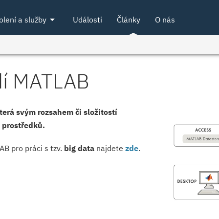
arrow_drop_down
olení a služby
Události
Články
O nás
edí MATLAB
terá svým rozsahem či složitostí
 prostředků.
B pro práci s tzv.
big data
najdete
zde
.