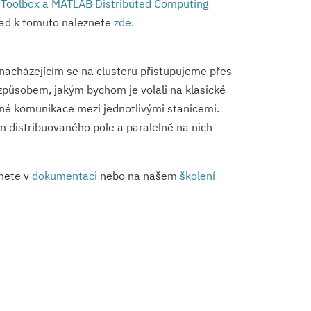
 Toolbox a MATLAB Distributed Computing
klad k tomuto naleznete
zde
.
 nacházejícím se na clusteru přistupujeme přes
způsobem, jakým bychom je volali na klasické
mné komunikace mezi jednotlivými stanicemi.
m distribuovaného pole a paralelně na nich
znete v
dokumentaci
nebo na našem
školení