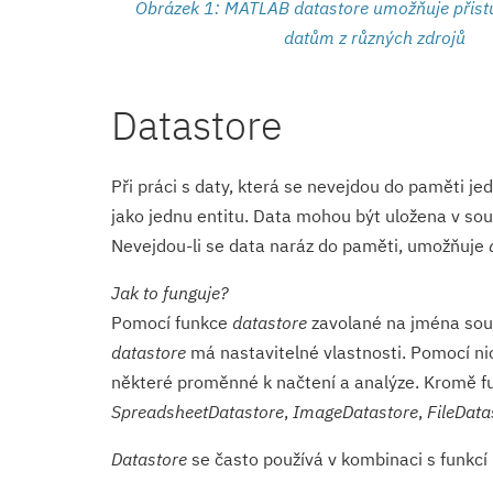
Obrázek 1: MATLAB datastore umožňuje přist
datům z různých zdrojů
Datastore
Při práci s daty, která se nevejdou do paměti je
jako jednu entitu. Data mohou být uložena v sou
Nevejdou-li se data naráz do paměti, umožňuje
Jak to funguje?
Pomocí funkce
datastore
zavolané na jména sou
datastore
má nastavitelné vlastnosti. Pomocí nich
některé proměnné k načtení a analýze. Kromě 
SpreadsheetDa­tastore
,
ImageDatastore
,
FileData
Datastore
se často používá v kombinaci s funkcí