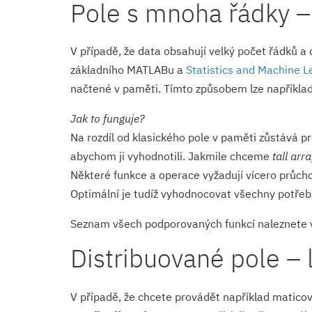
Pole s mnoha řádky – 
V případě, že data obsahují velký počet řádků a
základního MATLABu a
Statistics and Machine L
načtené v paměti. Tímto způsobem lze napříkla
Jak to funguje?
Na rozdíl od klasického pole v paměti zůstává 
abychom ji vyhodnotili. Jakmile chceme
tall arr
Některé funkce a operace vyžadují vícero průcho
Optimální je tudíž vyhodnocovat všechny potř
Seznam všech podporovaných funkcí naleznete
Distribuované pole – 
V případě, že chcete provádět například matico