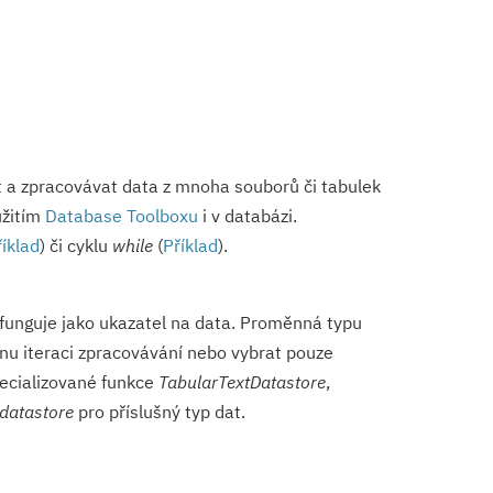
t a zpracovávat data z mnoha souborů či tabulek
užitím
Database Toolboxu
i v databázi.
říklad
) či cyklu
while
(
Příklad
).
 funguje jako ukazatel na data. Proměnná typu
ednu iteraci zpracovávání nebo vybrat pouze
pecializované funkce
TabularTextDa­tastore
,
datastore
pro příslušný typ dat.