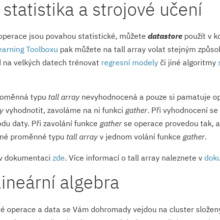
statistika a strojové učení
 operace jsou povahou statistické, můžete
datastore
použít v k
earning Toolboxu
pak můžete na tall array volat stejným způsob
d na velkých datech trénovat
regresní modely
či jiné algoritmy
proměnná typu
tall array
nevyhodnocená a pouze si pamatuje ope
ay
vyhodnotit, zavoláme na ni funkci
gather
. Při vyhodnocení se
du daty. Při zavolání funkce
gather
se operace provedou tak, a
ebné proměnné typu
tall array
v jednom volání funkce
gather
.
 v dokumentaci
zde
. Více informací o tall array naleznete v
dok
lineární algebra
vé operace a data se Vám dohromady vejdou na cluster složený