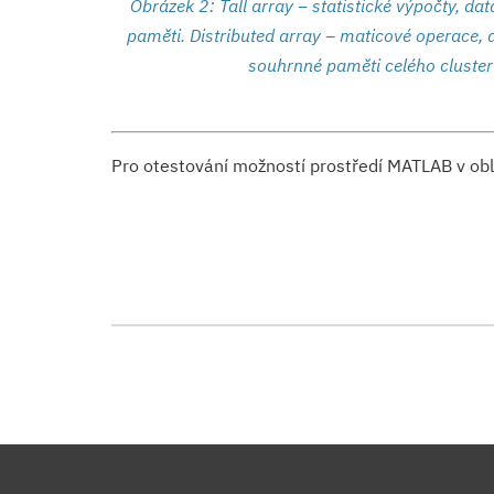
Obrázek 2: Tall array – statistické výpočty, da
paměti. Distributed array – maticové operace, 
souhrnné paměti celého cluste
Pro otestování možností prostředí MATLAB v obla