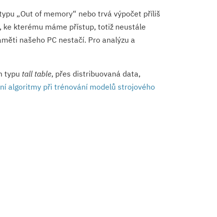
typu „Out of memory“ nebo trvá výpočet příliš
, ke kterému máme přístup, totiž neustále
aměti našeho PC nestačí. Pro analýzu a
h typu
tall table
, přes distribuovaná data,
ní algoritmy při trénování modelů strojového