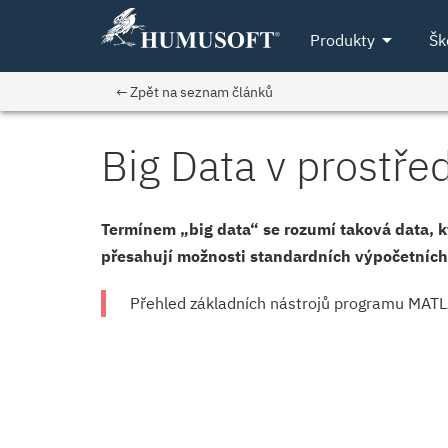
arrow_drop_down
Produkty
Šk
← Zpět na seznam článků
Big Data v prostř
Termínem „big data“ se rozumí taková data, k
přesahují možnosti standardních výpočetních
Přehled základních nástrojů programu MATLA