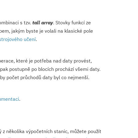
ombinaci s tzv.
tall array
. Stovky funkcí ze
em, jakým byste je volali na klasické pole
strojového učení
.
race, které je potřeba nad daty provést,
 pak postupně po blocích prochází všemi daty.
by počet průchodů daty byl co nejmenší.
umentaci
.
 z několika výpočetních stanic, můžete použít