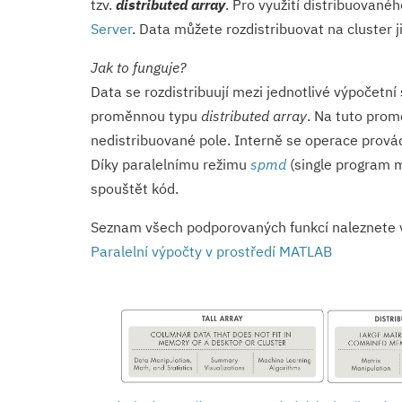
tzv.
distributed array
. Pro využití distribuovan
Server
. Data můžete rozdistribuovat na cluster j
Jak to funguje?
Data se rozdistribuují mezi jednotlivé výpočetn
proměnnou typu
distributed array
. Na tuto prom
nedistribuované pole. Interně se operace prová
Díky paralelnímu režimu
spmd
(single program m
spouštět kód.
Seznam všech podporovaných funkcí naleznete
Paralelní výpočty v prostředí MATLAB