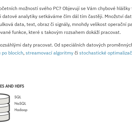
ýpočetních možností svého PC? Objevují se Vám chybové hlášky 
 datové analytiky setkáváme čím dál tím častěji. Množství dat
ková data, text, obraz či signály, mnohdy velikost operační p
izované funkce, které s takovým rozsahem dokáží pracovat.
 rozsáhlými daty pracovat. Od speciálních datových proměnnýc
 po blocích
,
streamovací algoritmy
či
stochastické optimalizač