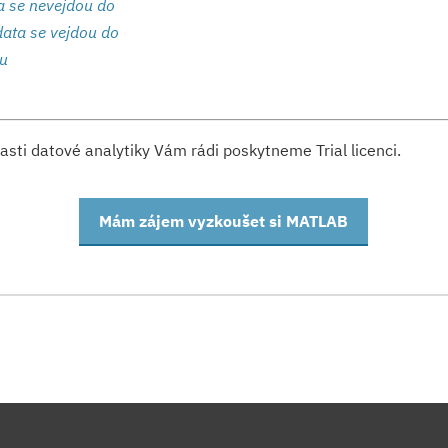
ta se nevejdou do
data se vejdou do
ru
sti datové analytiky Vám rádi poskytneme Trial licenci.
Mám zájem vyzkoušet si MATLAB