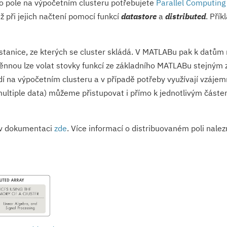
ého pole na výpočetním clusteru potřebujete
Parallel Computing
iž při jejich načtení pomocí funkcí
datastore
a
distributed
. Pří
í stanice, ze kterých se cluster skládá. V MATLABu pak k datům
ěnnou lze volat stovky funkcí ze základního MATLABu stejným 
dí na výpočetním clusteru a v případě potřeby využívají vzáje
ultiple data) můžeme přistupovat i přímo k jednotlivým částe
 v dokumentaci
zde
. Více informací o distribuovaném poli nale