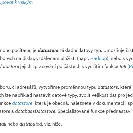
upovat k velkým
dnoho počítače, je
datastore
základní datový typ. Umožňuje čís
borech na disku, vzdáleném uložišti (např.
Hadoop
), nebo s vy
datastore
jejich zpracování po částech s využitím funkce
tall
(
P
borů, či adresářů, vytvoříme proměnnou typu
datastore
, která
 lze například nastavit datové typy, zvolit velikost dat pro j
funkce
datastore
, která je obecná, naleznete v dokumentaci i s
store
a
databaseDatas­tore
. Specializované funkce přednastaví
tall
nebo
distributed
, viz. níže.