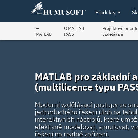
arrow_drop_down
Produkty
Šk
←
O MATLAB
Projektově orient
MATLAB
PASS
vzdělávaní
MATLAB pro základní a 
(multilicence typu PAS
Moderní vzdělávací postupy se snaž
jednoduchého řešení úloh na tabuli 
interaktivních nástrojů, které umož
efektivně modelovat, simulovat, viz
řešení na reálné zařízení.