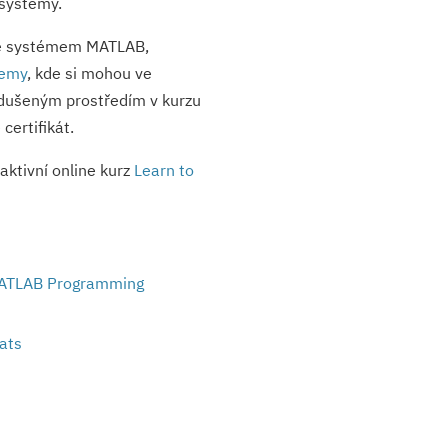
 systémy.
 se systémem MATLAB,
emy
, kde si mohou ve
odušeným prostředím v kurzu
ertifikát.
raktivní online kurz
Learn to
 MATLAB Programming
ats