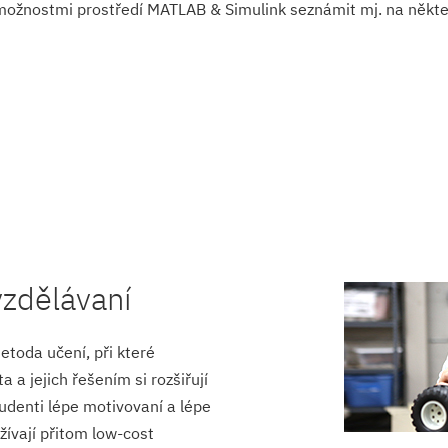
s možnostmi prostředí MATLAB & Simulink seznámit mj. na někt
vzdělávaní
etoda učení, při které
 a jejich řešením si rozšiřují
tudenti lépe motivovaní a lépe
žívají přitom low-cost