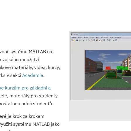
azení systému MATLAB na
m velkého množství
kové materiály, videa, kurzy,
rks v sekci
Academia
.
ke kurzům pro základní a
tele, materiály pro studenty,
mostatnou práci studentů.
teré je krok za krokem
yužití systému MATLAB jako