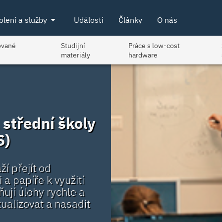
arrow_drop_down
olení a služby
Události
Články
O nás
ované
Studijní
Práce s low-cost
materiály
hardware
střední školy
S)
í přejít od
a papíře k využití
ňují úlohy rychle a
ualizovat a nasadit