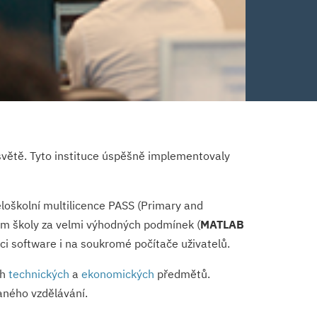
větě. Tyto instituce úspěšně implementovaly
loškolní multilicence PASS (Primary and
ům školy za velmi výhodných podmínek (
MATLAB
ci software i na soukromé počítače uživatelů.
ch
technických
a
ekonomických
předmětů.
aného vzdělávání.