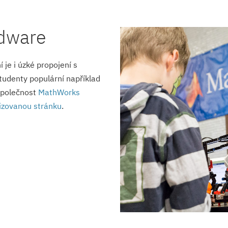
rdware
je i úzké propojení s
studenty populární například
Společnost
MathWorks
lizovanou stránku
.