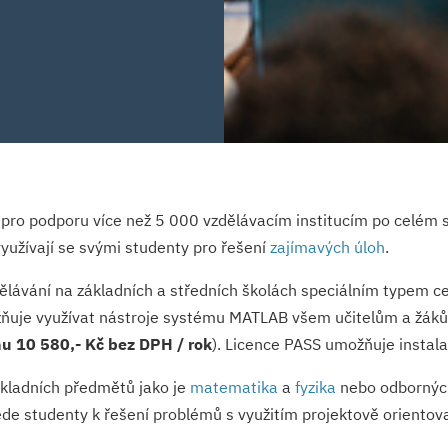
ro podporu více než 5 000 vzdělávacím institucím po celém s
užívají se svými studenty pro řešení
zajímavých úloh
.
lávání na základních a středních školách speciálním typem ce
ožňuje využívat nástroje systému MATLAB všem učitelům a žák
u 10 580,- Kč bez DPH / rok
). Licence PASS umožňuje instala
kladních předmětů jako je
matematika
a
fyzika
nebo odborný
ede studenty k řešení problémů s využitím projektově orientov