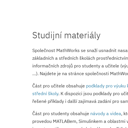
Studijní materiály
Společnost MathWorks se snaží usnadnit nas
základních a středních školách prostřednictví
informačních zdrojů pro studenty a učitele (výu
…). Najdete je na stránce společnosti MathWo
Část pro učitele obsahuje
podklady pro výuku 
střední školy
. K dispozici jsou podklady pro uči
řešené příklady i další zajímavá zadání pro sa
Část pro studenty obsahuje
návody a videa
, k
provedou MATLABem, Simulinkem a oblastmi v