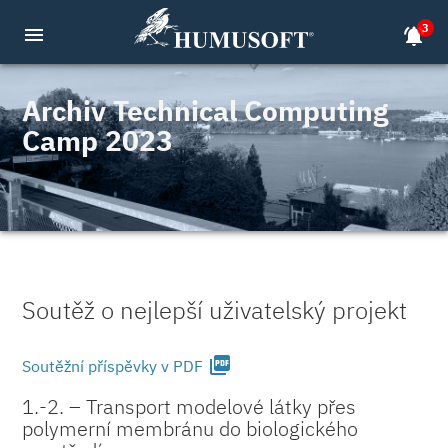
3
menu
notifications_active
Archiv Technical Computing
Camp 2023
Soutěž o nejlepší uživatelský projekt
picture_as_pdf
Soutěžní příspěvky v PDF
1.-2. – Transport modelové látky přes
polymerní membránu do biologického