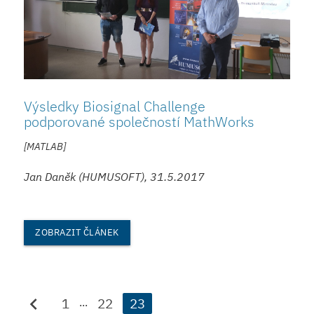
Výsledky Biosignal Challenge
podporované společností MathWorks
[MATLAB]
Jan Daněk (HUMUSOFT), 31.5.2017
ZOBRAZIT ČLÁNEK
chevron_left
1
22
23
...