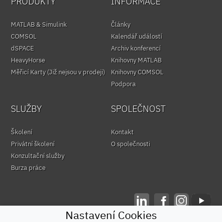
PRODUKTY
INFORMACE
MATLAB & Simulink
Články
COMSOL
Kalendář událostí
dSPACE
Archiv konferencí
HeavyHorse
Knihovny MATLAB
Měřicí Karty (Již nejsou v prodeji)
Knihovny COMSOL
Podpora
SLUŽBY
SPOLEČNOST
Školení
Kontakt
Privátní školení
O společnosti
Konzultační služby
Burza práce
Nastavení Cookies