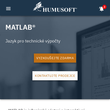
3
menu
notifications_active
MATLAB®
Jazyk pro technické výpočty
VYZKOUŠEJTE ZDARMA
KONTAKTUJTE PRODEJCE