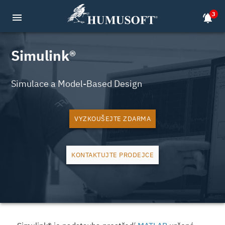
3
menu
notifications_active
Simulink®
Simulace a Model-Based Design
VYZKOUŠEJTE ZDARMA
KONTAKTUJTE PRODEJCE