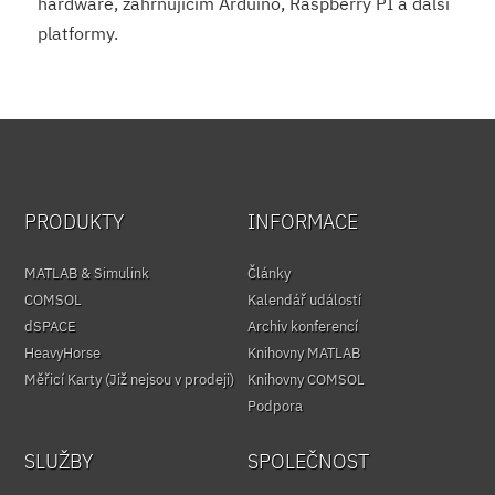
hardware, zahrnujícím Arduino, Raspberry PI a další
platformy.
PRODUKTY
INFORMACE
MATLAB & Simulink
Články
COMSOL
Kalendář událostí
dSPACE
Archiv konferencí
HeavyHorse
Knihovny MATLAB
Měřicí Karty (Již nejsou v prodeji)
Knihovny COMSOL
Podpora
SLUŽBY
SPOLEČNOST